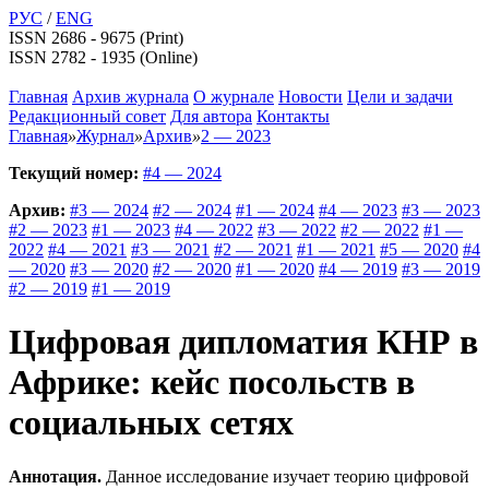
РУС
/
ENG
ISSN 2686 - 9675 (Print)
ISSN 2782 - 1935 (Online)
Главная
Архив журнала
О журнале
Новости
Цели и задачи
Редакционный совет
Для автора
Контакты
Главная
»
Журнал
»
Архив
»
2 — 2023
Текущий номер:
#4 — 2024
Архив:
#3 — 2024
#2 — 2024
#1 — 2024
#4 — 2023
#3 — 2023
#2 — 2023
#1 — 2023
#4 — 2022
#3 — 2022
#2 — 2022
#1 —
2022
#4 — 2021
#3 — 2021
#2 — 2021
#1 — 2021
#5 — 2020
#4
— 2020
#3 — 2020
#2 — 2020
#1 — 2020
#4 — 2019
#3 — 2019
#2 — 2019
#1 — 2019
Цифровая дипломатия КНР в
Африке: кейс посольств в
социальных сетях
Аннотация.
Данное исследование изучает теорию цифровой