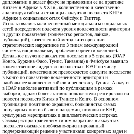
дипломатии и делает фокус на применении ее на практике
Китаем в Африке в XXI в., количественно и качественно
анализируя сайты и страницы аккаунтов посольств КНР в
Африке в социальных сетях Фейсбук и Твиттер.
Использовались количественный метод анализа социальных
сетей посредством подсчета уровня вовлеченности аудитории
и других показателей (количество репостов, лайков,
публикаций), качественный метод категоризации
стратегических нарративов по 3 типам (международной
системы, национальные, проблемно-ориентированные).
Детальное изучение аккаунтов посольств в 5 странах (ЮАР,
Конго, Буркина-Фасо, Тунис, Танзания) в Фейсбуке выявило
количественное лидерство посольства в ЮАР по числу
публикаций, качественное превосходство аккаунта посольства
в Конго по показателю вовлеченности аудитории и
наибольшее количество лайков и репостов у Туниса. Аккаунт
в ЮАР наиболее активный по публикациям в рамках
выборки, однако более активно пользователи реагировали на
новости посольств Китая в Тунисе и Конго. В основном
публикации позитивно окрашены, большинство самых
популярных постов были о пандемии, помощи от КНР,
культурных мероприятиях и дипломатических встречах.
Самым распространенным типом нарратива в аккаунтах
посольств оказался проблемно-ориентированный,
подчеркивающий решение участниками конкретных задач и