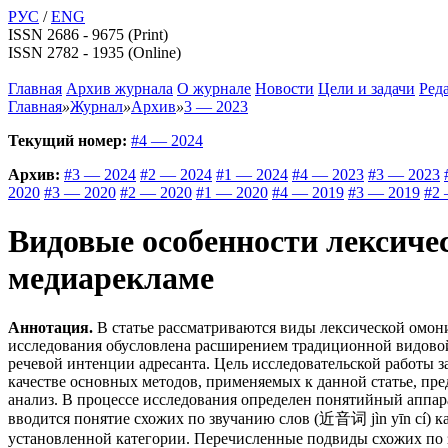
РУС
/
ENG
ISSN 2686 - 9675 (Print)
ISSN 2782 - 1935 (Online)
Главная
Архив журнала
О журнале
Новости
Цели и задачи
Ред
Главная
»
Журнал
»
Архив
»
3 — 2023
Текущий номер:
#4 — 2024
Архив:
#3 — 2024
#2 — 2024
#1 — 2024
#4 — 2023
#3 — 2023
2020
#3 — 2020
#2 — 2020
#1 — 2020
#4 — 2019
#3 — 2019
#2 
Видовые особенности лексиче
медиарекламе
Аннотация.
В статье рассматриваются виды лексической омон
исследования обусловлена расширением традиционной видовой
речевой интенции адресанта. Цель исследовательской работы 
качестве основных методов, применяемых к данной статье, пр
анализ. В процессе исследования определен понятийный аппар
вводится понятие схожих по звучанию слов (近音词 jìn yīn cí) к
установленной категории. Перечисленные подвиды схожих по 