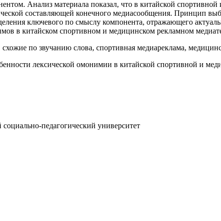
ентом. Анализ материала показал, что в китайской спортивной 
тической составляющей конечного медиасообщения. Принцип вы
еления ключевого по смыслу компонента, отражающего актуальн
ов в китайском спортивном и медицинском рекламном медиатек
 схожие по звучанию слова, спортивная медиареклама, медицин
бенности лексической омонимии в китайской спортивной и мед
й социально-педагогический университет