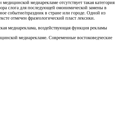
и медицинской медиарекламе отсутствует такая категория
бора слога для последующей омонимической замены в
ое событие/праздник в стране или городе. Одной из
сте отмечен фразеологический пласт лексики.
ская медиареклама, воздействующая функция рекламы
ицинской медиарекламе. Современные востоковедческие