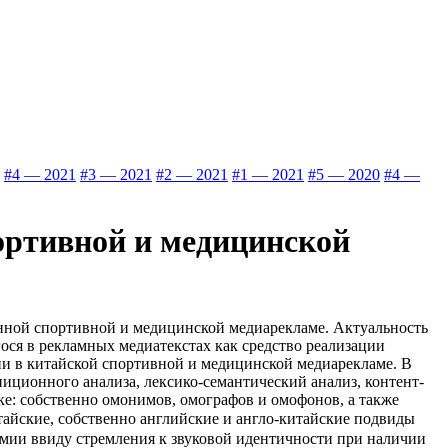
#4 — 2021
#3 — 2021
#2 — 2021
#1 — 2021
#5 — 2020
#4 —
ортивной и медицинской
нной спортивной и медицинской медиарекламе. Актуальность
ся в рекламных медиатекстах как средство реализации
ии в китайской спортивной и медицинской медиарекламе. В
иционного анализа, лексико-семантический анализ, контент-
е: собственно омонимов, омографов и омофонов, а также
тайские, собственно английские и англо-китайские подвиды
мии ввиду стремления к звуковой идентичности при наличии