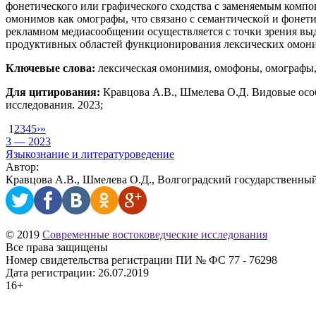
фонетического или графического сходства с заменяемым компон
омонимов как омографы, что связано с семантической и фоне
рекламном медиасообщении осуществляется с точки зрения выд
продуктивных областей функционирования лексических омоним
Ключевые слова:
лексическая омонимия, омофоны, омографы,
Для цитирования:
Кравцова А.В., Шмелева О.Д. Видовые осо
исследования. 2023;
1
2
3
4
5
›
»
3 — 2023
Языкознание и литературоведение
Автор:
Кравцова А.В., Шмелева О.Д., Волгоградский государственны
© 2019
Современные востоковедческие исследования
Все права защищены
Номер свидетельства регистрации ПИ № ФС 77 - 76298
Дата регистрации: 26.07.2019
16+