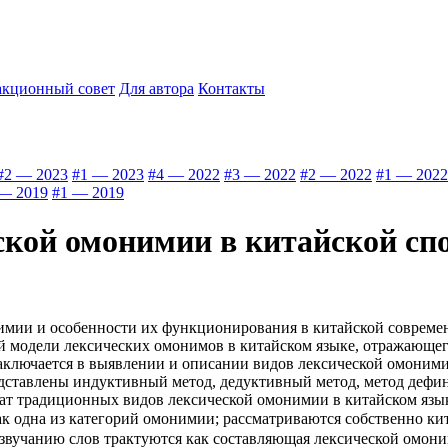
акционный совет
Для автора
Контакты
#2 — 2023
#1 — 2023
#4 — 2022
#3 — 2022
#2 — 2022
#1 — 2022
— 2019
#1 — 2019
ской омонимии в китайской сп
имии и особенности их функционирования в китайской совреме
 модели лексических омонимов в китайском языке, отражающего
заключается в выявлении и описании видов лексической омоним
едставлены индуктивный метод, дедуктивный метод, метод дефин
ат традиционных видов лексической омонимии в китайском язык
ак одна из категорий омонимии; рассматриваются собственно ки
звучанию слов трактуются как составляющая лексической омони