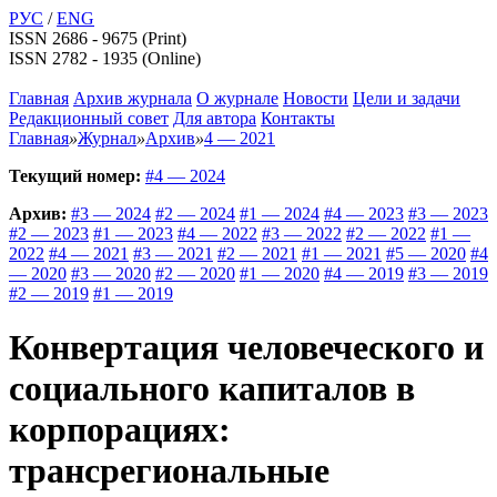
РУС
/
ENG
ISSN 2686 - 9675 (Print)
ISSN 2782 - 1935 (Online)
Главная
Архив журнала
О журнале
Новости
Цели и задачи
Редакционный совет
Для автора
Контакты
Главная
»
Журнал
»
Архив
»
4 — 2021
Текущий номер:
#4 — 2024
Архив:
#3 — 2024
#2 — 2024
#1 — 2024
#4 — 2023
#3 — 2023
#2 — 2023
#1 — 2023
#4 — 2022
#3 — 2022
#2 — 2022
#1 —
2022
#4 — 2021
#3 — 2021
#2 — 2021
#1 — 2021
#5 — 2020
#4
— 2020
#3 — 2020
#2 — 2020
#1 — 2020
#4 — 2019
#3 — 2019
#2 — 2019
#1 — 2019
Конвертация человеческого и
социального капиталов в
корпорациях:
трансрегиональные