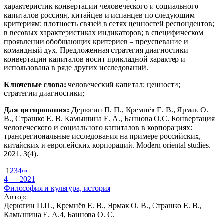
характеристик конвертации человеческого и социального
капиталов россиян, китайцев и испанцев по следующим
критериям: плотность связей в сетях ценностей респондентов;
в весовых характеристиках индикаторов; в специфическом
проявлении обобщающих критериев – преуспевание и
командный дух. Предложенная стратегия диагностики
конвертации капиталов носит прикладной характер и
использована в ряде других исследований.
Ключевые слова:
человеческий капитал; ценности;
стратегии диагностики;
Для цитирования:
Дерюгин П. П., Кремнёв Е. В., Ярмак О.
В., Страшко Е. В. Камышина Е. А., Баннова О.С. Конвертация
человеческого и социального капиталов в корпорациях:
трансрегиональные исследования на примере российских,
китайских и европейских корпораций. Modern oriental studies.
2021; 3(4):
1
2
3
4
›
»
4 — 2021
Философия и культура, история
Автор:
Дерюгин П.П., Кремнёв Е. В., Ярмак О. В., Страшко Е. В.,
Камышина Е. А.4, Баннова О. С.