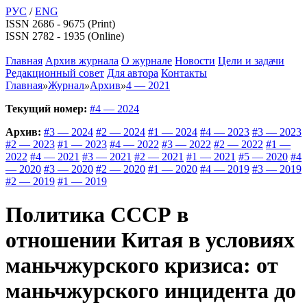
РУС
/
ENG
ISSN 2686 - 9675 (Print)
ISSN 2782 - 1935 (Online)
Главная
Архив журнала
О журнале
Новости
Цели и задачи
Редакционный совет
Для автора
Контакты
Главная
»
Журнал
»
Архив
»
4 — 2021
Текущий номер:
#4 — 2024
Архив:
#3 — 2024
#2 — 2024
#1 — 2024
#4 — 2023
#3 — 2023
#2 — 2023
#1 — 2023
#4 — 2022
#3 — 2022
#2 — 2022
#1 —
2022
#4 — 2021
#3 — 2021
#2 — 2021
#1 — 2021
#5 — 2020
#4
— 2020
#3 — 2020
#2 — 2020
#1 — 2020
#4 — 2019
#3 — 2019
#2 — 2019
#1 — 2019
Политика СССР в
отношении Китая в условиях
маньчжурского кризиса: от
маньчжурского инцидента до