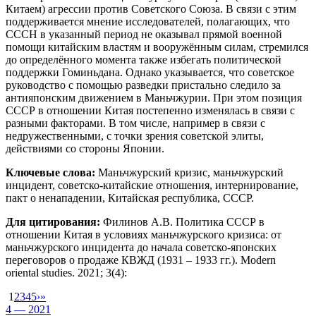
Китаем) агрессии против Советского Союза. В связи с этим
поддерживается мнение исследователей, полагающих, что
CCCH в указанный период не оказывал прямой военной
помощи китайским властям и вооружённым силам, стремился
до определённого момента также избегать политической
поддержки Гоминьдана. Однако указывается, что советское
руководство с помощью разведки пристально следило за
антияпонским движением в Маньчжурии. При этом позиция
СССР в отношении Китая постепенно изменялась в связи с
разными факторами. В том числе, например в связи с
недружественными, с точки зрения советской элиты,
действиями со стороны Японии.
Ключевые слова:
Маньчжурский кризис, маньчжурский
инцидент, советско-китайские отношения, интернирование,
пакт о ненападении, Китайская республика, СССР.
Для цитирования:
Филинов А.В. Политика СССР в
отношении Китая в условиях маньчжурского кризиса: от
маньчжурского инцидента до начала советско-японских
переговоров о продаже КВЖД (1931 – 1933 гг.). Modern
oriental studies. 2021; 3(4):
1
2
3
4
5
›
»
4 — 2021