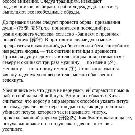
особое внимание. Следуя традициям, извещают
родственников, выбирают гроб и «одежду долголетия»,
выполняют все необходимые обряды.
До предания земле следует провести обряд «призывания
души» (招魂, 复鬼), т.е. попытаться в последний раз
реанимировать человека, согласно «Записям о правилах
погребения» (葬律). В противном случае душа может
превратиться в какого-нибудь оборотня или беса, способного
навредить людям, — так считали китайцы в древности.
Призывая душу вернуться в тело, лицом поворачиваются к
северу и окликают три раза мужчину — по имени (名),
женщину — по второму имени (字). Лишь когда удается
«вернуть душу» усопшего в тело, можно облегченно
вздохнуть.
Убедившись же, что душа не вернулась, ей стараются помочь
найти свой дальнейший путь. Во многих областях Китая
считается, что дорогу в мир мертвых способен указать петух,
поэтому, едва человек перестал дышать, как родственники
убивают петуха, которого так и называют: «петух,
прокладывающий дорогу» (开路鸡). Как будет показано далее,
петуха вышивают и на подушечках для ног и головы
усопшего.