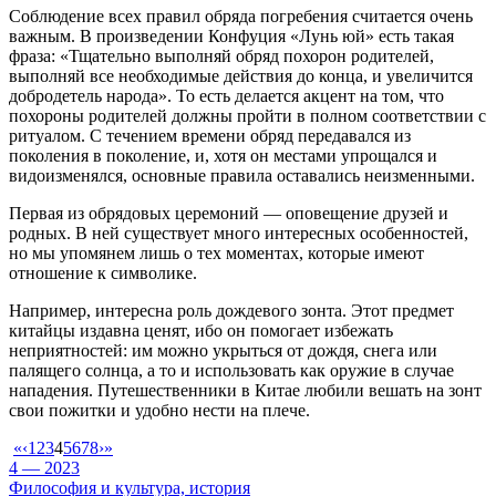
Соблюдение всех правил обряда погребения считается очень
важным. В произведении Конфуция «Лунь юй» есть такая
фраза: «Тщательно выполняй обряд похорон родителей,
выполняй все необходимые действия до конца, и увеличится
добродетель народа». То есть делается акцент на том, что
похороны родителей должны пройти в полном соответствии с
ритуалом. С течением времени обряд передавался из
поколения в поколение, и, хотя он местами упрощался и
видоизменялся, основные правила оставались неизменными.
Первая из обрядовых церемоний — оповещение друзей и
родных. В ней существует много интересных особенностей,
но мы упомянем лишь о тех моментах, которые имеют
отношение к символике.
Например, интересна роль дождевого зонта. Этот предмет
китайцы издавна ценят, ибо он помогает избежать
неприятностей: им можно укрыться от дождя, снега или
палящего солнца, а то и использовать как оружие в случае
нападения. Путешественники в Китае любили вешать на зонт
свои пожитки и удобно нести на плече.
«
‹
1
2
3
4
5
6
7
8
›
»
4 — 2023
Философия и культура, история