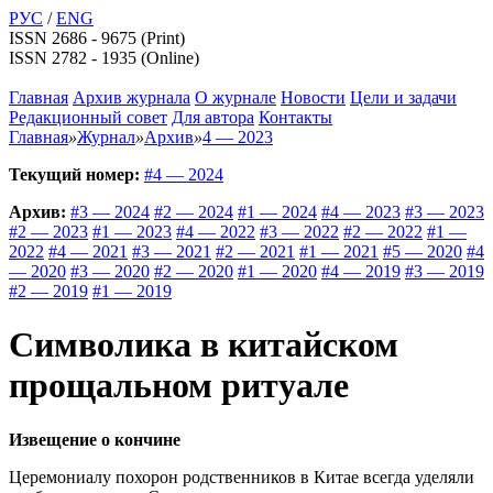
РУС
/
ENG
ISSN 2686 - 9675 (Print)
ISSN 2782 - 1935 (Online)
Главная
Архив журнала
О журнале
Новости
Цели и задачи
Редакционный совет
Для автора
Контакты
Главная
»
Журнал
»
Архив
»
4 — 2023
Текущий номер:
#4 — 2024
Архив:
#3 — 2024
#2 — 2024
#1 — 2024
#4 — 2023
#3 — 2023
#2 — 2023
#1 — 2023
#4 — 2022
#3 — 2022
#2 — 2022
#1 —
2022
#4 — 2021
#3 — 2021
#2 — 2021
#1 — 2021
#5 — 2020
#4
— 2020
#3 — 2020
#2 — 2020
#1 — 2020
#4 — 2019
#3 — 2019
#2 — 2019
#1 — 2019
Символика в китайском
прощальном ритуале
Извещение о кончине
Церемониалу похорон родственников в Китае всегда уделяли