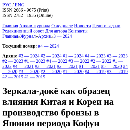
РУС
/
ENG
ISSN 2686 - 9675 (Print)
ISSN 2782 - 1935 (Online)
Главная
Архив журнала
О журнале
Новости
Цели и задачи
Редакционный совет
Для автора
Контакты
Главная
»
Журнал
»
Архив
»
3 — 2024
Текущий номер:
#4 — 2024
Архив:
#3 — 2024
#2 — 2024
#1 — 2024
#4 — 2023
#3 — 2023
#2 — 2023
#1 — 2023
#4 — 2022
#3 — 2022
#2 — 2022
#1 —
2022
#4 — 2021
#3 — 2021
#2 — 2021
#1 — 2021
#5 — 2020
#4
— 2020
#3 — 2020
#2 — 2020
#1 — 2020
#4 — 2019
#3 — 2019
#2 — 2019
#1 — 2019
Зеркала-докё как образец
влияния Китая и Кореи на
производство бронзы в
Японии периода Кофун