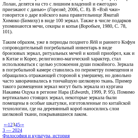
Лолан, делятся на сто с лишним владений и ежегодно
приезжают с данью» (
Гореляд,
2006, C. 8). В «Вэй чжи»
говорится о даре вэйского вана правительнице Яматай
Химико (Бимиху) в виде 100 зеркал. Также в числе подарков
упоминаются мечи, секиры и копья (
Воробьев,
1980, C. 78,
101).
Таким образом, уже в периоды позднего Яёй и раннего Кофун
сопроводительный погребальный инвентарь в виде
бронзовых зеркал, ритуальных мечей и копий приобрел, как и
в Китае и Корее, религиозно-магический характер, стал
использоваться с целью успокоения души покойного. Зеркала
в погребальной камере ставились по периметру помещения и
обращались отражающей стороной к умершему, но довольно
часто заворачивались в тончайшую шелковую ткань. Пример
такого размещения зеркал могут быть зеркала из кургана
Накаяма Оцука в регионе Нара (
Edwards
,
1999, P. 95). Помимо
вертикально стоящих зеркал, некоторые зеркала были
помещены в особые шкатулки, изготовленные по китайской
технологии, где на деревянный короб наносились слои
шелковой ткани, покрывавшиеся лаком.
«
‹
1
2
3
4
5
›
»
3 — 2024
Философия и культура, история