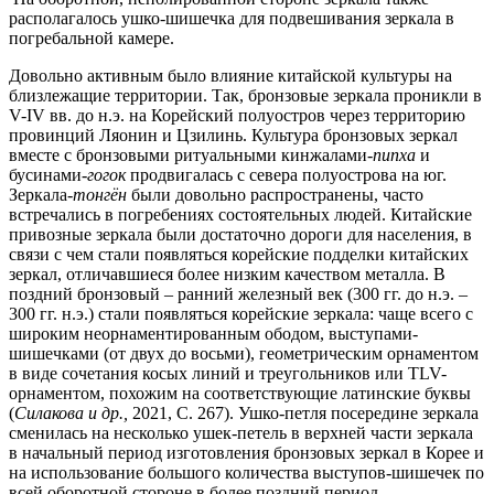
располагалось ушко-шишечка для подвешивания зеркала в
погребальной камере.
Довольно активным было влияние китайской культуры на
близлежащие территории. Так, бронзовые зеркала проникли в
V-IV вв. до н.э. на Корейский полуостров через территорию
провинций Ляонин и Цзилинь. Культура бронзовых зеркал
вместе с бронзовыми ритуальными кинжалами-
пипха
и
бусинами-
гогок
продвигалась с севера полуострова на юг.
Зеркала-
тонгён
были довольно распространены, часто
встречались в погребениях состоятельных людей. Китайские
привозные зеркала были достаточно дороги для населения, в
связи с чем стали появляться корейские подделки китайских
зеркал, отличавшиеся более низким качеством металла. В
поздний бронзовый – ранний железный век (300 гг. до н.э. –
300 гг. н.э.) стали появляться корейские зеркала: чаще всего с
широким неорнаментированным ободом, выступами-
шишечками (от двух до восьми), геометрическим орнаментом
в виде сочетания косых линий и треугольников или TLV-
орнаментом, похожим на соответствующие латинские буквы
(
Силакова и др.,
2021, С. 267). Ушко-петля посередине зеркала
сменилась на несколько ушек-петель в верхней части зеркала
в начальный период изготовления бронзовых зеркал в Корее и
на использование большого количества выступов-шишечек по
всей оборотной стороне в более поздний период