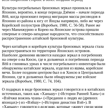
Культура погребальных бронзовых зеркал проникла в
Японию, вероятно, в конце периода Дзёмон – начале периода
Яёй, когда произошел период миграции массы рисоводов в
Японию из района к югу от Янцзы напрямую, либо же через
Корейский полуостров (
Воробьев,
1980, C. 56-58). Ранее же
через Маньчжурию и Корею на Японские острова пришли
северные и северо-западные народности, что способствовало
распространению алтайской бронзовой культуры.
Через китайцев и корейцев культура бронзовых зеркала стала
распространяться по территории Японских островов.
Наиболее древними являются находки зеркал в погребениях
на севере о-ва Кюсю, где в дольменах и погребениях периода
Яёй в глиняных урнах в числе погребального инвентаря были
обнаружены китайские зеркала, изделия из яшмы, корейские
мечи. Более поздним центром был о-в Хонсю в Центральной
Японии, где в дольменах были обнаружены уже вэйские
зеркала (
Воробьев,
1980, C. 74, 104).
О подарках в виде бронзовых зеркал говорится и в китайских
источниках, таких как «Ханьшу» («Истории Ранней Хань») и
«Вэйчжи вожэнь чуань» («Предании о людях
ва
(древних
японцах)») из «Вэйшу» («Истории династии Вэй»). В
«Ханьшу» говорится о
вожэнях
, которые «живут среди моря