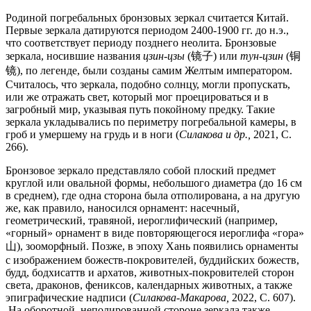
Родиной погребальных бронзовых зеркал считается Китай.
Первые зеркала датируются периодом 2400-1900 гг. до н.э.,
что соответствует периоду позднего неолита. Бронзовые
зеркала, носившие названия
цзин-цзы
(镜子) или
тун-цзин
(铜
镜), по легенде, были созданы самим Желтым императором.
Считалось, что зеркала, подобно солнцу, могли пропускать,
или же отражать свет, который мог проецироваться и в
загробный мир, указывая путь покойному предку. Такие
зеркала укладывались по периметру погребальной камеры, в
гроб и умершему на грудь и в ноги (
Силакова и др.,
2021, C.
266).
Бронзовое зеркало представляло собой плоский предмет
круглой или овальной формы, небольшого диаметра (до 16 см
в среднем), где одна сторона была отполирована, а на другую
же, как правило, наносился орнамент: насечный,
геометрический, травяной, иероглифический (например,
«горный» орнамент в виде повторяющегося иероглифа «гора»
山), зооморфный. Позже, в эпоху Хань появились орнаменты
с изображением божеств-покровителей, буддийских божеств,
будд, бодхисаттв и архатов, животных-покровителей сторон
света, драконов, фениксов, календарных животных, а также
эпиграфические надписи (
Силакова-Макарова,
2022, C. 607).
На оборотной, неполированной стороне зеркала также