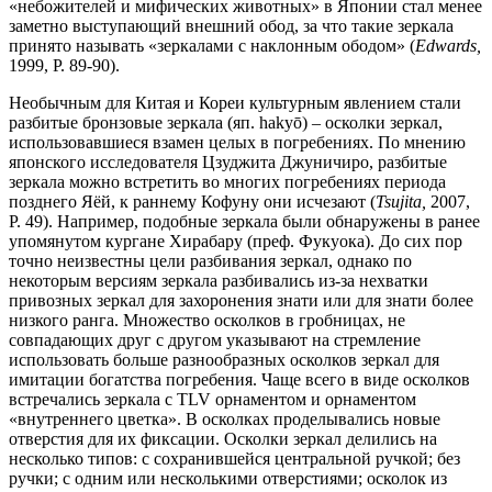
«небожителей и мифических животных» в Японии стал менее
заметно выступающий внешний обод, за что такие зеркала
принято называть «зеркалами с наклонным ободом» (
Edwards
,
1999, P. 89-90).
Необычным для Китая и Кореи культурным явлением стали
разбитые бронзовые зеркала (яп. hakyō) – осколки зеркал,
использовавшиеся взамен целых в погребениях. По мнению
японского исследователя Цзуджита Джуничиро, разбитые
зеркала можно встретить во многих погребениях периода
позднего Яёй, к раннему Кофуну они исчезают (
Tsujita
,
2007,
P. 49). Например, подобные зеркала были обнаружены в ранее
упомянутом кургане Хирабару (преф. Фукуока). До сих пор
точно неизвестны цели разбивания зеркал, однако по
некоторым версиям зеркала разбивались из-за нехватки
привозных зеркал для захоронения знати или для знати более
низкого ранга. Множество осколков в гробницах, не
совпадающих друг с другом указывают на стремление
использовать больше разнообразных осколков зеркал для
имитации богатства погребения. Чаще всего в виде осколков
встречались зеркала с TLV орнаментом и орнаментом
«внутреннего цветка». В осколках проделывались новые
отверстия для их фиксации. Осколки зеркал делились на
несколько типов: с сохранившейся центральной ручкой; без
ручки; с одним или несколькими отверстиями; осколок из