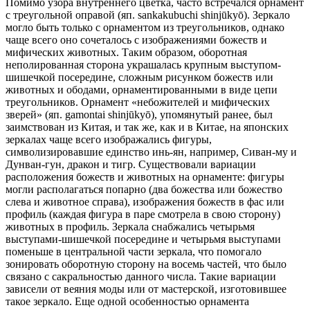
Помимо узора внутреннего цветка, часто встречался орнамент
с треугольной оправой (яп. sankakubuchi shinjūkyō). Зеркало
могло быть только с орнаментом из треугольников, однако
чаще всего оно сочеталось с изображениями божеств и
мифических животных. Таким образом, оборотная
неполированная сторона украшалась крупным выступом-
шишечкой посередине, сложным рисунком божеств или
животных и ободами, орнаментированными в виде цепи
треугольников. Орнамент «небожителей и мифических
зверей» (яп. gamontai shinjūkyō), упомянутый ранее, был
заимствован из Китая, и так же, как и в Китае, на японских
зеркалах чаще всего изображались фигуры,
символизировавшие единство инь-ян, например, Сиван-му и
Дунван-гун, дракон и тигр. Существовали вариации
расположения божеств и животных на орнаменте: фигуры
могли располагаться попарно (два божества или божество
слева и животное справа), изображения божеств в фас или
профиль (каждая фигура в паре смотрела в свою сторону)
животных в профиль. Зеркала снабжались четырьмя
выступами-шишечкой посередине и четырьмя выступами
поменьше в центральной части зеркала, что помогало
зонировать оборотную сторону на восемь частей, что было
связано с сакральностью данного числа. Такие вариации
зависели от веяния моды или от мастерской, изготовившее
такое зеркало. Еще одной особенностью орнамента