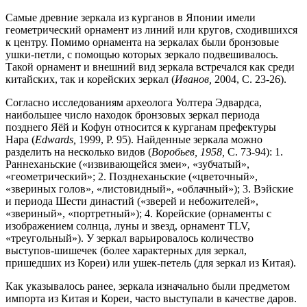
Самые древние зеркала из курганов в Японии имели
геометрический орнамент из линий или кругов, сходившихся
к центру. Помимо орнамента на зеркалах были бронзовые
ушки-петли, с помощью которых зеркало подвешивалось.
Такой орнамент и внешний вид зеркала встречался как среди
китайских, так и корейских зеркал (
Иванов,
2004, C. 23-26).
Согласно исследованиям археолога Уолтера Эдвардса,
наибольшее число находок бронзовых зеркал периода
позднего Яёй и Кофун относится к курганам префектуры
Нара (
Edwards
,
1999, P. 95). Найденные зеркала можно
разделить на несколько видов (
Воробьев, 1958,
C. 73-94): 1.
Раннеханьские («извивающейся змеи», «зубчатый»,
«геометрический»; 2. Позднеханьские («цветочный»,
«звериных голов», «листовидный», «облачный»); 3. Вэйские
и периода Шести династий («зверей и небожителей»,
«звериный», «портретный»); 4. Корейские (орнаменты с
изображением солнца, луны и звезд, орнамент TLV,
«треугольный»). У зеркал варьировалось количество
выступов-шишечек (более характерных для зеркал,
пришедших из Кореи) или ушек-петель (для зеркал из Китая).
Как указывалось ранее, зеркала изначально были предметом
импорта из Китая и Кореи, часто выступали в качестве даров.