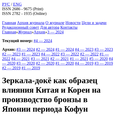
РУС
/
ENG
ISSN 2686 - 9675 (Print)
ISSN 2782 - 1935 (Online)
Главная
Архив журнала
О журнале
Новости
Цели и задачи
Редакционный совет
Для автора
Контакты
Главная
»
Журнал
»
Архив
»
3 — 2024
Текущий номер:
#4 — 2024
Архив:
#3 — 2024
#2 — 2024
#1 — 2024
#4 — 2023
#3 — 2023
#2 — 2023
#1 — 2023
#4 — 2022
#3 — 2022
#2 — 2022
#1 —
2022
#4 — 2021
#3 — 2021
#2 — 2021
#1 — 2021
#5 — 2020
#4
— 2020
#3 — 2020
#2 — 2020
#1 — 2020
#4 — 2019
#3 — 2019
#2 — 2019
#1 — 2019
Зеркала-докё как образец
влияния Китая и Кореи на
производство бронзы в
Японии периода Кофун