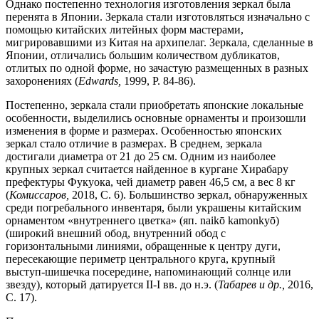
Однако постепенно технология изготовления зеркал была
перенята в Японии. Зеркала стали изготовляться изначально с
помощью китайских литейных форм мастерами,
мигрировавшими из Китая на архипелаг. Зеркала, сделанные в
Японии, отличались большим количеством дубликатов,
отлитых по одной форме, но зачастую размещенных в разных
захоронениях (
Edwards
,
1999, P. 84-86).
Постепенно, зеркала стали приобретать японские локальные
особенности, выделились основные орнаменты и произошли
изменения в форме и размерах. Особенностью японских
зеркал стало отличие в размерах. В среднем, зеркала
достигали диаметра от 21 до 25 см. Одним из наиболее
крупных зеркал считается найденное в кургане Хирабару
префектуры Фукуока, чей диаметр равен 46,5 см, а вес 8 кг
(
Комиссаров,
2018, С. 6). Большинство зеркал, обнаруженных
среди погребального инвентаря, были украшены китайским
орнаментом «внутреннего цветка» (яп. naikō kamonkyō)
(широкий внешний обод, внутренний обод с
горизонтальными линиями, обращенные к центру дуги,
пересекающие периметр центрального круга, крупный
выступ-шишечка посередине, напоминающий солнце или
звезду), который датируется II-I вв. до н.э. (
Табарев и др.,
2016,
С. 17).