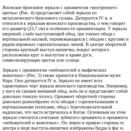
Японское бронзовое зеркало с орнаментом «внутреннего
цветка» (Рис. 4) представляет собой зеркало из
металлического бронзового сплава. Датируется IV в. и
относится к зеркалам японского производства, о чем говорит
его диаметр (23,7 см) и особенности орнаментации. У зеркала
широкий, слабо выступающий обод, три тонких обода с
вертикальной насекой, перемежающихся с ободом с кругами и
рядом неровных горизонтальных линий. В центре оборотной
стороны крупный выступ-шишечка, вокруг которого
расположены круг и выгнутые к краям дуги,
символизирующие цветок или солнце.
Зеркало с орнаментом «небожителей и мифических
животных» (Рис. 5) также хранится в Национальном музее
Нара. Оно датируется IV в. Зеркало не имеет всех
характерных черт зеркала японского производства. Например,
у него не скошен внешний обод, хоть он и представляет собой
довольно тонкую полосу. Орнамент оборотной стороны
довольно разнообразен: есть ободья с горизонтальными и
вертикальными полосами, обод с благопожелательной
надписью, что часто встречалось в Китае. Основным на этом
зеркале считается сочетание зубчатого орнамента и орнамента
«небожителей и животных». По левую и правую стороны от
центра в виде выступа-шишечки изображены будды в фас и,