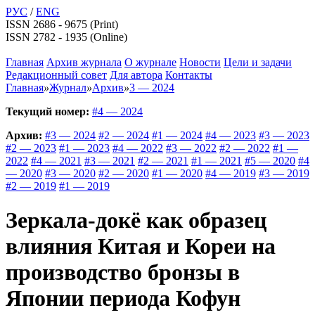
РУС
/
ENG
ISSN 2686 - 9675 (Print)
ISSN 2782 - 1935 (Online)
Главная
Архив журнала
О журнале
Новости
Цели и задачи
Редакционный совет
Для автора
Контакты
Главная
»
Журнал
»
Архив
»
3 — 2024
Текущий номер:
#4 — 2024
Архив:
#3 — 2024
#2 — 2024
#1 — 2024
#4 — 2023
#3 — 2023
#2 — 2023
#1 — 2023
#4 — 2022
#3 — 2022
#2 — 2022
#1 —
2022
#4 — 2021
#3 — 2021
#2 — 2021
#1 — 2021
#5 — 2020
#4
— 2020
#3 — 2020
#2 — 2020
#1 — 2020
#4 — 2019
#3 — 2019
#2 — 2019
#1 — 2019
Зеркала-докё как образец
влияния Китая и Кореи на
производство бронзы в
Японии периода Кофун