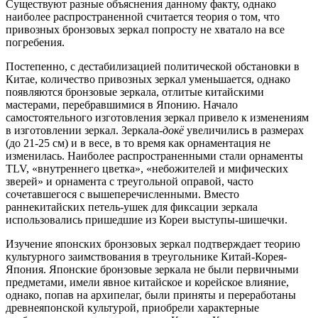
Существуют разные объяснения данному факту, однако
наиболее распространенной считается теория о том, что
привозных бронзовых зеркал попросту не хватало на все
погребения.
Постепенно, с дестабилизацией политической обстановки в
Китае, количество привозных зеркал уменьшается, однако
появляются бронзовые зеркала, отлитые китайскими
мастерами, перебравшимися в Японию. Начало
самостоятельного изготовления зеркал привело к изменениям
в изготовлении зеркал. Зеркала-
докё
увеличились в размерах
(до 21-25 см) и в весе, в то время как орнаментация не
изменилась. Наиболее распространенными стали орнаменты
TLV, «внутреннего цветка», «небожителей и мифических
зверей» и орнамента с треугольной оправой, часто
сочетавшегося с вышеперечисленными. Вместо
раннекитайских петель-ушек для фиксации зеркала
использовались пришедшие из Кореи выступы-шишечки.
Изучение японских бронзовых зеркал подтверждает теорию
культурного заимствования в треугольнике Китай-Корея-
Япония. Японские бронзовые зеркала не были первичными
предметами, имели явное китайское и корейское влияние,
однако, попав на архипелаг, были приняты и переработаны
древнеяпонской культурой, приобрели характерные