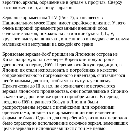
вероятно, архаты, обращенные в буддам в профиль. Сверху
расположен тигр, а снизу – дракон.
Зеркало с орнаментом TLV (Рис. 7), хранящееся в
Национальном музее Нара, имеет корейское влияние. У него
очень широкий орнаментированный внешний обод,
сочетание знаков, похожих на латинские буквы T, L, V,
круглого выступа шишечки, вписанного в квадрат с четырьмя
маленькими выступами на каждой его грани.
Бронзовые зеркала-
докё
пришли на Японские острова из
Китая напрямую или же через Корейский полуостров в
древности, в период Яёй. Переняв китайскую традицию, в
Японии их стали использовать в погребениях в качестве
сопроводительного погребального инвентаря, считавшегося
необходимым для того, чтобы указать путь усопшему.
Практически до III в. н.э. на архипелаге не встречаются
зеркала японского производства, они поставлялись в Японию
в качестве даров или же просто приобретались. В период
позднего Яёй и раннего Кофун в Японии были
распространены зеркала с китайскими или корейскими
орнаментами, новшеств в орнаментации или изменения
формы не было. Однако для погребений указанных периодов
было характерно использование осколков зеркал, заменявших
целые зеркала и использовавшихся с той же целью.